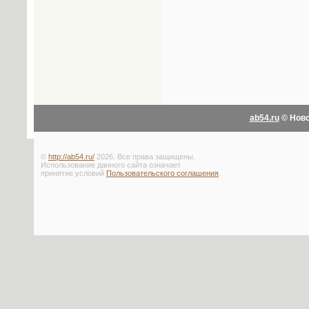
ab54.ru
© Ново
©
http://ab54.ru/
2026. Все права защищены.
Использование данного сайта означает
принятие условий
Пользовательского соглашения
.